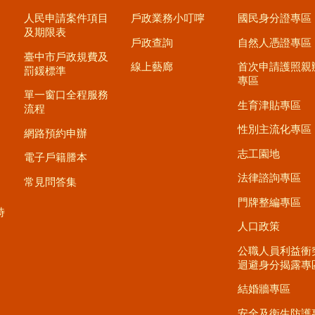
人民申請案件項目
戶政業務小叮嚀
國民身分證專區
及期限表
戶政查詢
自然人憑證專區
臺中市戶政規費及
線上藝廊
首次申請護照親
罰鍰標準
專區
單一窗口全程服務
生育津貼專區
流程
性別主流化專區
網路預約申辦
志工園地
電子戶籍謄本
法律諮詢專區
常見問答集
門牌整編專區
時
人口政策
公職人員利益衝
迴避身分揭露專
結婚牆專區
安全及衛生防護