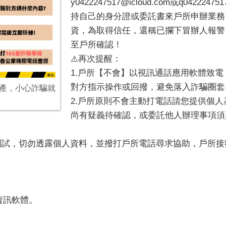
y0422247517@icloud.com或q0422
持自己的身分證或委託書來戶所申辦業務
資，為取得信任，還稱已攔下冒辦人報警
至戶所確認！
⚠️再次提醒：
1.戶所【不會】以視訊通話應用軟體致
對方指示操作或回撥，避免落入詐騙圈套
產，小心詐騙就
2.戶所原則不會主動打電話請您提供個
尚有疑義待確認，或委託他人辦理事項須
以測試，切勿透露個人資料，並撥打戶所電話尋求協助，戶所
詐資訊軟體。