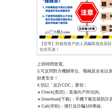
【宣導】防範假冒戶政人員騙取個資及財
在你耳邊！
上班時間致電。
3.可反問對方機關單位、職稱及全名
財產安全！
4.切記「反詐CDC」要領：
🔸Check(查證)：直接向戶所洽詢。
🔸Download(下載)：手機下載安裝防
🔸Call(求助)；撥打反詐騙165專線。