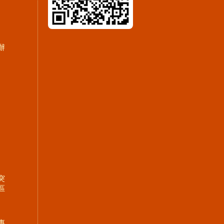
辦
突
區
專