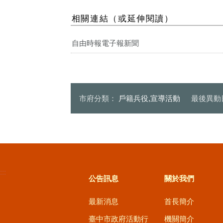
反詐3步驟
相關連結（或延伸閱讀）
自由時報電子報新聞
市府分類：
戶籍兵役,宣導活動
最後異動
:::
公告訊息
關於我們
最新消息
首長簡介
臺中市政府活動行
機關簡介