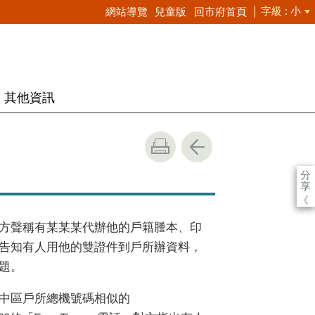
字級
小
網站導覽
兒童版
回市府首頁
其他資訊
分
享
《
方聲稱有某某某代辦他的戶籍謄本、印
告知有人用他的雙證件到戶所辦資料，
題。
中區戶所總機號碼相似的